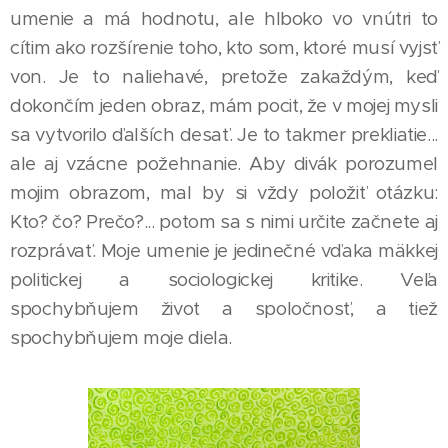
umenie a má hodnotu, ale hlboko vo vnútri to
cítim ako rozšírenie toho, kto som, ktoré musí vyjsť
von. Je to naliehavé, pretože zakaždým, keď
dokončím jeden obraz, mám pocit, že v mojej mysli
sa vytvorilo ďalších desať. Je to takmer prekliatie...
ale aj vzácne požehnanie. Aby divák porozumel
mojim obrazom, mal by si vždy položiť otázku:
Kto? čo? Prečo?... potom sa s nimi určite začnete aj
rozprávať. Moje umenie je jedinečné vďaka mäkkej
politickej a sociologickej kritike. Veľa
spochybňujem život a spoločnosť, a tiež
spochybňujem moje diela.