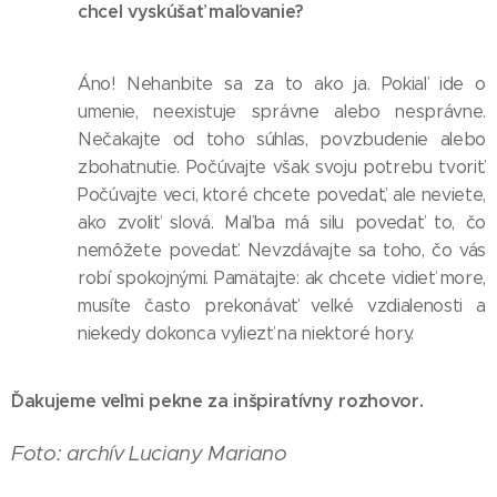
chcel vyskúšať maľovanie?
Áno! Nehanbite sa za to ako ja. Pokiaľ ide o
umenie, neexistuje správne alebo nesprávne.
Nečakajte od toho súhlas, povzbudenie alebo
zbohatnutie. Počúvajte však svoju potrebu tvoriť.
Počúvajte veci, ktoré chcete povedať, ale neviete,
ako zvoliť slová. Maľba má silu povedať to, čo
nemôžete povedať. Nevzdávajte sa toho, čo vás
robí spokojnými. Pamätajte: ak chcete vidieť more,
musíte často prekonávať veľké vzdialenosti a
niekedy dokonca vyliezť na niektoré hory.
Ďakujeme veľmi pekne za inšpiratívny rozhovor.
Foto: archív Luciany Mariano