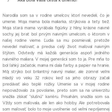
Aká bola Vaša cesta k umeniu?
Narodila som sa v rodine umelcov, ktorí nevedeli, čo je
umenie. Moja mama bola maliarka, strýkovia a tety tiež.
Moja stará mama vyrábala figúrky z hliny, krásne naivné
sochy, jej brat bol prvým naivným umelcom, o ktorom v
našej rodine vieme. Ľudia sa mu posmievali, pretože
nevedel maľovať, a predsa celý život maľoval naivným
štýlom. Odvtedy má každá generácia aspoň jedného
naivného maliara. V mojej generácii som to ja. Pre mňa to
bol ľahký začiatok, mama mi dala farby a papier na hranie.
Môj strýko bol brilantný naivný maliar, ale zomrel veľmi
mladý vo veku 32 rokov, keď sa jeho obrazy začali
predávať ako teplé rožky. Umenie sa v mojej rodine
nepovažovalo za povolanie, preto som sa na univerzitu
snažila získať "slušnú" kariéru. Prisahám, snažila som sa.
Vždy som maľovala, ale len ako hobby. Ale potrebovala
som maľovať, bolo to moje uvoľnenie od veľmi nepríjemnej