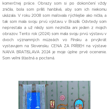
komerčnej práce. Obrazy som si po dokončení vždy
zničila, bola som príliš hanblivá, aby som ich niekomu
ukázala. V roku 2008 som maľovala rýchlejšie ako ničila, a
tak som mala svoju prvú výstavu v Brazílii. Odvtedy som
neprestala a už nikdy som nezničila ani jeden z mojich
obrazov. Tento rok (2024) som mala svoju prvú výstavu v
dvoch významných múzeách vo Fínsku a prvýkrát
vystavujem na Slovensku. CENA ZA PRÍBEH na výstave
NAIVA BRATISLAVA 2024 je moje úplne prvé ocenenie.
Som veľmi šťastná a poctená.