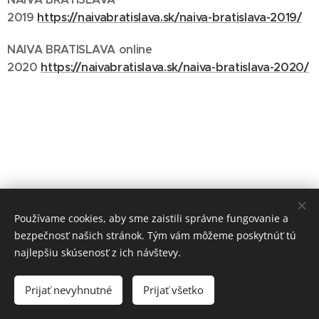
2019
https://naivabratislava.sk/naiva-bratislava-2019/
NAIVA BRATISLAVA online
2020
https://naivabratislava.sk/naiva-bratislava-2020/
Používame cookies, aby sme zaistili správne fungovanie a
NAIVA BRATISLAVA©
bezpečnosť našich stránok. Tým vám môžeme poskytnúť tú
najlepšiu skúsenosť z ich návštevy.
autorské práva vyhradené / all rights reserved
Cookies
Jazyky
Prijať nevyhnutné
Prijať všetko
Slovenčina
American English