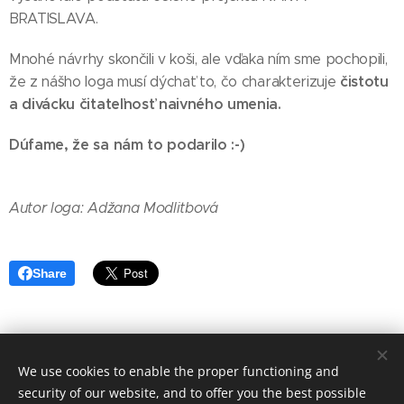
BRATISLAVA.
Mnohé návrhy skončili v koši, ale vďaka ním sme pochopili,
čistotu
že z nášho loga musí dýchať to, čo charakterizuje
a divácku čitateľnosť naivného umenia.
Dúfame, že sa nám to podarilo :-)
Autor loga: Adžana Modlitbová
Share
We use cookies to enable the proper functioning and
NAIVA BRATISLAVA©
security of our website, and to offer you the best possible