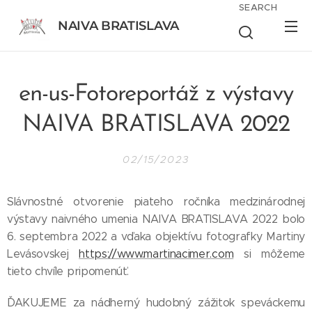
SEARCH
NAIVA BRATISLAVA
BRATISLAVA
en-us-Fotoreportáž z výstavy
NAIVA BRATISLAVA 2022
02/15/2023
Slávnostné otvorenie piateho ročníka medzinárodnej
výstavy naivného umenia NAIVA BRATISLAVA 2022 bolo
6. septembra 2022 a vďaka objektívu fotografky Martiny
Levásovskej
https://www.martinacimer.com
si môžeme
tieto chvíle pripomenúť.
ĎAKUJEME za nádherný hudobný zážitok speváckemu