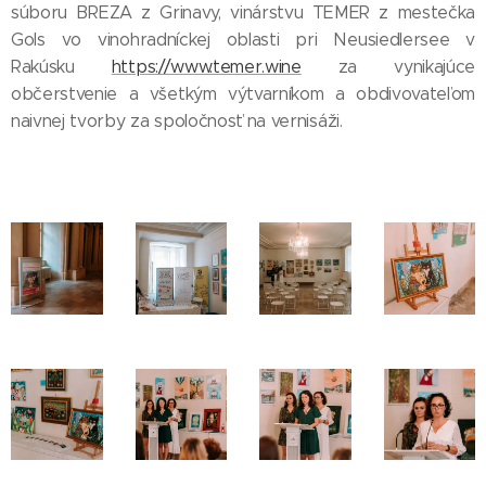
súboru BREZA z Grinavy, vinárstvu TEMER z mestečka
Gols vo vinohradníckej oblasti pri Neusiedlersee v
Rakúsku
https://www.temer.wine
za vynikajúce
občerstvenie a všetkým výtvarníkom a obdivovateľom
naivnej tvorby za spoločnosť na vernisáži.